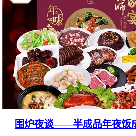
围炉夜谈——半成品年夜饭