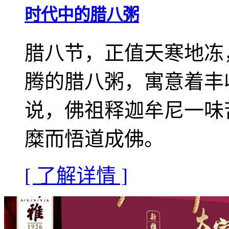
时代中的腊八粥
腊八节，正值天寒地冻
腾的腊八粥，寓意着丰
说，佛祖释迦牟尼一味
糜而悟道成佛。
[ 了解详情 ]