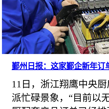
鄞州日报：这家鄞企新年订单
11日，浙江翔鹰中央
派忙碌景象，“目前以