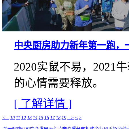
中央厨房助力新年第一跑，
2020实鼠不易，20
的心情需要释放。
[ 了解详情 ]
<...
10
11
12
13
14
15
16
17
18
19
...>
<
>
关于翔鹰
公司简介
发展历程
荣誉资质
分支机构
企业风采
招贤纳