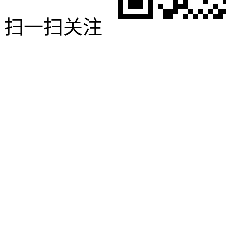
扫一扫关注
浙江翔鹰
中央厨房设备
浙ICP备14028298号
网站