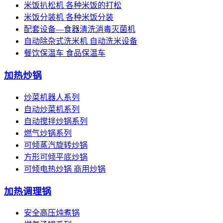
米饭扒松机 各种米饭的打松
米饭分装机 各种米饭分装
配套设备—食器清洗消毒灭菌机
自动除杂式洗米机 自动洗米设备
餐饮保温车 食品保温车
加热炒锅
炒菜机器人系列
自动炒菜机系列
自动搅拌炒锅系列
燃气炒锅系列
可倾蒸汽旋转炒锅
方形可倾平底炒锅
可倾电热炒锅 商用炒锅
加热调理锅
安全高压炖煮锅