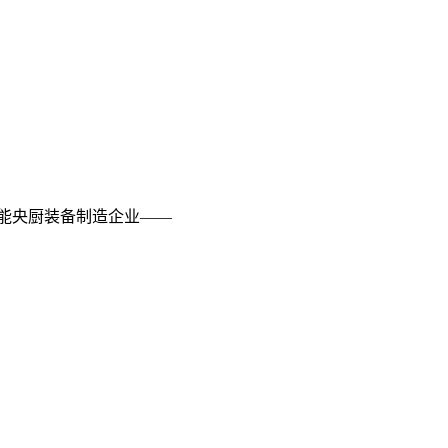
能央厨装备制造企业——