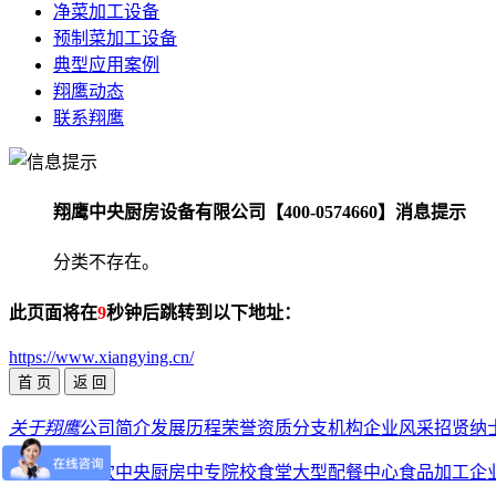
净菜加工设备
预制菜加工设备
典型应用案例
翔鹰动态
联系翔鹰
翔鹰中央厨房设备有限公司【400-0574660】消息提示
分类不存在。
此页面将在
9
秒钟后跳转到以下地址：
https://www.xiangying.cn/
关于翔鹰
公司简介
发展历程
荣誉资质
分支机构
企业风采
招贤纳
工程实例
餐饮中央厨房
中专院校食堂
大型配餐中心
食品加工企