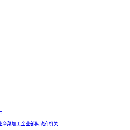
士
业
净菜加工企业
部队政府机关